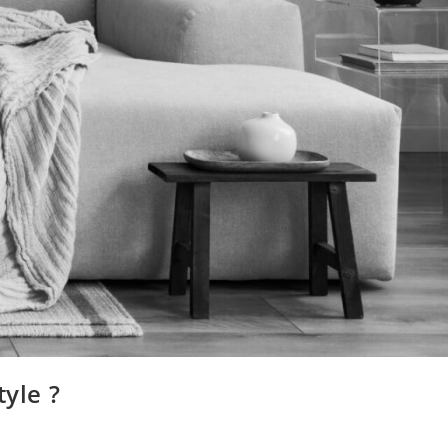
yle ?