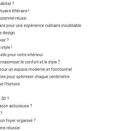
habitat ?
ire littéraire !
sionnel réussi
e pour une expérience culinaire inoubliable
e design
sir ?
 style !
eils pour votre intérieur
ximiser le confort et le style ?
 pour un espace moderne et fonctionnel
uces pour optimiser chaque centimètre
é l’histoire
n 3D ?
çon astucieuse ?
 ?
n foyer organisé ?
sine réussie